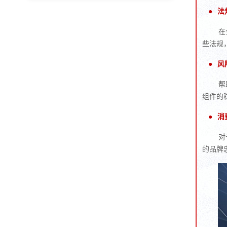
●
法
在
些法规
●
风
帮
组件的
●
消
对
的品牌