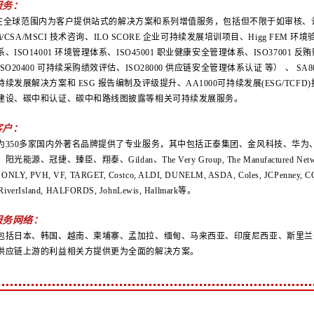
服务：
age在全球范围内为客户提供站式的解决方案和系列增值服务，包括但不限于如审核、认证、
BTi/CSA/MSCI 技术咨询、ILO SCORE 企业可持续发展培训项目、Higg F
、ISO14001 环境管理体系、ISO45001 职业健康安全管理体系、ISO37001 
SO20400 可持续采购绩效评估、ISO28000 供应链安全管理体系认证
等）
、
SA
续发展解决方案和 ESG 报告编制及评级提升、AA1000可持续发展(ESG/TCFD)报
建设、碳中和认证、碳中和路线图披露等相关可持续发展服务。
客户：
为350多家国内外著名品牌提供了专业服务，其中包括正泰集团、金风科技、华
能源、冠捷、臻臣、翔泰、Gildan、The Very Group, The Manufactured Network,
ONLY, PVH, VF, TARGET, Costco, ALDI, DUNELM, ASDA, Coles, JCPenney,
, RiverIsland, HALFORDS, JohnLewis, Hallmark等。
服务网络：
包括日本、韩国、越南、柬埔寨、孟加拉、缅甸、马来西亚、印度尼西亚、斯里兰
供应链上游的利益相关方提供更为全面的解决方案。