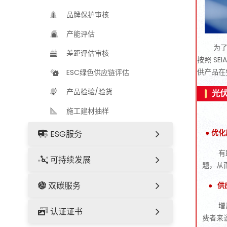
品牌保护审核
产能评估
为了
差距评估审核
按照 S
供产品在
ESC绿色供应链评估
产品检验/验货
光
施工建材抽样
● 优
ESG服务
有
可持续发展
题，从
双碳服务
●
供
增
认证证书
费者来