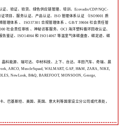
验证、验货、绿色供应链管理、培训、Ecovadis/CDP/NQC-
EM 环境验证项目、服务认证、产品认证、ISO 管理体系认证
（ISO9001 质
反贿赂管理体系
、
ISO37301 合规管理体系 、GB/T 39604 社会责任管
8000 社会责任审核
、神秘访客服务、OCI 海洋塑料循环回收认证、
告鉴证、ISO14064 和 ISO14067 等温室气体碳盘查、碳足迹、碳
为、晶科能源、瑞可达、中材科技、上下、台达、丰田汽车、奇瑞、晨
 ARCO, MuscleSquad, WALMART, GAP, H&M, ZARA, NIKE,
 COLES, NewLook, B&Q, BAREFOOT, MONSOON, George,
卡、巴基斯坦、美国、英国、意大利等国家设立分公司或代表处，