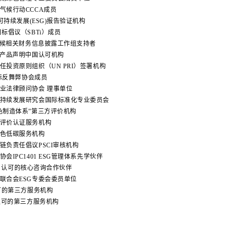
业气候行动CCCA成员
00可持续发展(ESG)报告验证机构
标倡议（SBTi）成员
气候相关财务信息披露工作组支持者
环境产品声明中国认可机构
任投资原则组织（UN PRI）签署机构
 国际反舞弊协会成员
企业法律顾问协会 理事单位
可持续发展研究会国际标准化专业委员会
绿色制造体系”第三方评价机构
厂评价认证服务机构
绿色低碳服务机构
链负责任倡议PSCI审核机构
协会IPC1401 ESG管理体系先学伙伴
adis 认可的核心咨询合作伙伴
保联合会ESG专委会委员单位
认可的第三方服务机构
B认可的第三方服务机构