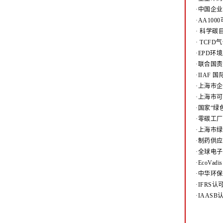
·中国企
·AA10
·
科学碳目
·
TCFD
·EPD
·联合国责
·IIAF
·上海市
·上海市
·国家“
·零碳工
·上海市
·制药供应
·全球电子
·EcoV
·中华环
·IFRS
·IAAS