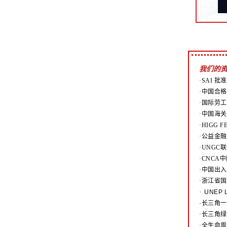
我们的
·SAI 批
·中国合格
·国际劳工
·中国海关
·HIGG 
·公益金
·UNG
·CNC
·中国出
·浙江省
·
UNEP
·长三角
·长三角
·全生命