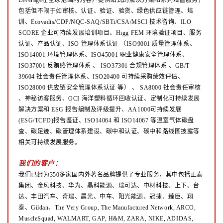
Leverage在全球范围内为客户提供站式的解决方案和系列增值服务，
包括但不限于如审核、认证、验证、验货、绿色供应链管理、培
训、Ecovadis/CDP/NQC-SAQ/SBTi/CSA/MSCI 技术咨询、ILO
SCORE 企业可持续发展培训项目、Higg FEM 环境验证项目、服务
认证、产品认证、ISO 管理体系认证
（ISO9001 质量管理体系、
ISO14001 环境管理体系、ISO45001 职业健康安全管理体系、
ISO37001 反贿赂管理体系
、
ISO37301 合规管理体系 、GB/T
39604 社会责任管理体系、ISO20400 可持续采购绩效评估、
ISO28000 供应链安全管理体系认证
等）
、
SA8000 社会责任审核
、神秘访客服务、OCI 海洋塑料循环回收认证、定制化可持续发展
解决方案和 ESG 报告编制及评级提升、AA1000可持续发展
(ESG/TCFD)报告鉴证、ISO14064 和 ISO14067 等温室气体碳盘
查、碳足迹、碳管理体系建设、碳中和认证、碳中和路线图披露等
相关可持续发展服务。
我们的客户：
我们已经为350多家国内外著名品牌提供了专业服务，其中包括正泰
集团、金风科技、华为、晶科能源、瑞可达、中材科技、上下、台
达、丰田汽车、奇瑞、晨光、中车、阳光能源、冠捷、臻臣、翔
泰、Gildan、The Very Group, The Manufactured Network, ARCO,
MuscleSquad, WALMART, GAP, H&M, ZARA, NIKE, ADIDAS,