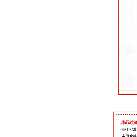
我们的
·SAI 批
·中国合格