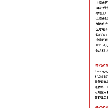
·上海市
·国家“
·零碳工
·上海市
·制药供应
·全球电子
·EcoV
·中华环
·IFRS
·IAAS
我们的
Lever
SAQ/S
量管理体系
理体系、I
定制化可持
管理体系
我们的