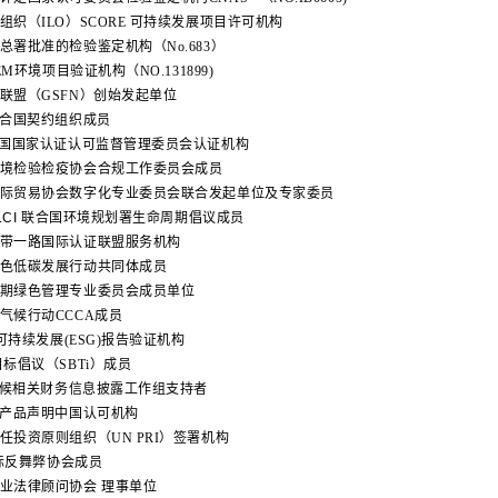
组织（ILO）SCORE 可持续发展项目许可机构
总署批准的检验鉴定机构（No.683）
FEM环境项目验证机构（NO.131899)
融联盟（GSFN）创始发起单位
C联合国契约组织成员
A中国国家认证认可监督管理委员会认证机构
入境检验检疫协会合规工作委员会成员
国际贸易协会数字化专业委员会联合发起单位及专家委员
 LCI 联合国环境规划署生命周期倡议成员
一带一路国际认证联盟服务机构
绿色低碳发展行动共同体成员
周期绿色管理专业委员会成员单位
业气候行动CCCA成员
00可持续发展(ESG)报告验证机构
标倡议（SBTi）成员
气候相关财务信息披露工作组支持者
环境产品声明中国认可机构
任投资原则组织（UN PRI）签署机构
 国际反舞弊协会成员
企业法律顾问协会 理事单位