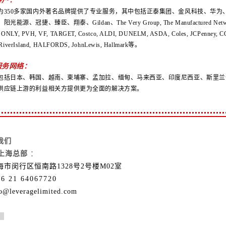
为350多家国内外著名品牌提供了专业服务，其中包括正泰集团、金风科技、华
能源、冠捷、臻臣、翔泰、Gildan、The Very Group, The Manufactured Network,
ONLY, PVH, VF, TARGET, Costco, ALDI, DUNELM, ASDA, Coles, JCPenney,
, RiverIsland, HALFORDS, JohnLewis, Hallmark等。
服务网络：
包括日本、韩国、越南、柬埔寨、孟加拉、缅甸、马来西亚、印度尼西亚、斯里兰
供应链上游的利益相关方提供更为全面的解决方案。
我们
ge上海总部
：
市闵行区恒南路1328号2号楼M02室
86 21 64067720
leveragelimited.com
：