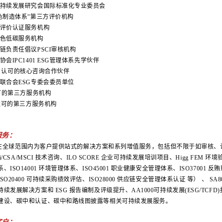
可持续发展研究会国际标准化专业委员会
绿色制造体系”第三方评价机构
厂评价认证服务机构
绿色低碳服务机构
链负责任倡议PSCI审核机构
协会IPC1401 ESG管理体系先学伙伴
adis 认可的核心咨询合作伙伴
保联合会ESG专委会委员单位
认可的第三方服务机构
B认可的第三方服务机构
服务：
age在全球范围内为客户提供站式的解决方案和系列增值服务，包括但不限于如审核、认证、
BTi/CSA/MSCI 技术咨询、ILO SCORE 企业可持续发展培训项目、Higg F
、ISO14001 环境管理体系、ISO45001 职业健康安全管理体系、ISO37001 
SO20400 可持续采购绩效评估、ISO28000 供应链安全管理体系认证
等）
、
SA
续发展解决方案和 ESG 报告编制及评级提升、AA1000可持续发展(ESG/TCFD)报
建设、碳中和认证、碳中和路线图披露等相关可持续发展服务。
客户：