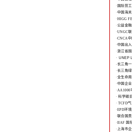
·国际劳工
·中国海关
·HIGG 
·公益金
·UNG
·CNC
·中国出
·浙江省
·
UNEP
·长三角
·长三角
·全生命
·中国企
·AA10
·
科学碳目
·
TCFD
·EPD
·联合国责
·IIAF
·上海市