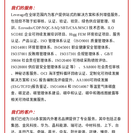
我们的服务：
Leverage在全球范围内为客户提供站式的解决方案和系列增值服务，
包括但不限于如审核、认证、验证、验货、绿色供应链管理、培
训、Ecovadis/CDP/NQC-SAQ/SBTi/CSA/MSCI 技术咨询、ILO
SCORE 企业可持续发展培训项目、Higg FEM 环境验证项目、服务
认证、产品认证、ISO 管理体系认证
（ISO9001 质量管理体系、
ISO14001 环境管理体系、ISO45001 职业健康安全管理体系、
ISO37001 反贿赂管理体系
、
ISO37301 合规管理体系 、GB/T
39604 社会责任管理体系、ISO20400 可持续采购绩效评估、
ISO28000 供应链安全管理体系认证
等）
、
SA8000 社会责任审核
、神秘访客服务、OCI 海洋塑料循环回收认证、定制化可持续发展
解决方案和 ESG 报告编制及评级提升、AA1000可持续发展
(ESG/TCFD)报告鉴证、ISO14064 和 ISO14067 等温室气体碳盘
查、碳足迹、碳管理体系建设、碳中和认证、碳中和路线图披露等
相关可持续发展服务。
我们的客户：
我们已经为350多家国内外著名品牌提供了专业服务，其中包括正泰
集团、金风科技、华为、晶科能源、瑞可达、中材科技、上下、台
达、丰田汽车、奇瑞、晨光、中车、阳光能源、冠捷、臻臣、翔