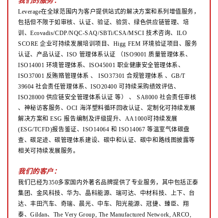
我们的服务：
Leverage在全球范围内为客户提供站式的解决方案和系列增值服务，
包括但不限于如审核、认证、验证、验货、绿色供应链管理、培
训、Ecovadis/CDP/NQC-SAQ/SBTi/CSA/MSCI 技术咨询、ILO
SCORE 企业可持续发展培训项目、Higg FEM 环境验证项目、服务
认证、产品认证、ISO 管理体系认证
（ISO9001 质量管理体系、
ISO14001 环境管理体系、ISO45001 职业健康安全管理体系、
ISO37001 反贿赂管理体系
、
ISO37301 合规管理体系 、GB/T
39604 社会责任管理体系、ISO20400 可持续采购绩效评估、
ISO28000 供应链安全管理体系认证
等）
、
SA8000 社会责任审核
、神秘访客服务、OCI 海洋塑料循环回收认证、定制化可持续发展
解决方案和 ESG 报告编制及评级提升、AA1000可持续发展
(ESG/TCFD)报告鉴证、ISO14064 和 ISO14067 等温室气体碳盘
查、碳足迹、碳管理体系建设、碳中和认证、碳中和路线图披露等
相关可持续发展服务。
我们的客户：
我们已经为350多家国内外著名品牌提供了专业服务，其中包括正泰
集团、金风科技、华为、晶科能源、瑞可达、中材科技、上下、台
达、丰田汽车、奇瑞、晨光、中车、阳光能源、冠捷、臻臣、翔
泰、Gildan、The Very Group, The Manufactured Network, ARCO,