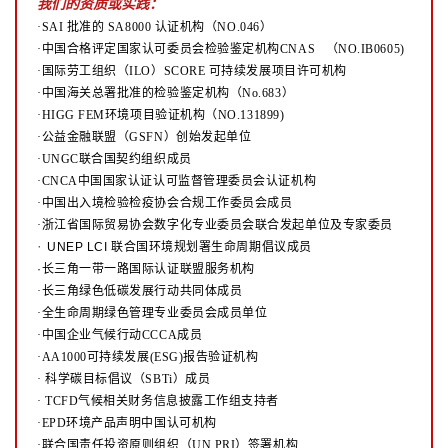
我们的资质或实践：
·SAI 批准的 SA8000 认证机构（NO.046）
·中国合格评定国家认可委员会检验鉴定机构CNAS （NO.IB0605)
·国际劳工组织（ILO）SCORE 可持续发展项目许可机构
·中国海关总署批准的检验鉴定机构（No.683）
·HIGG FEM环境项目验证机构（NO.131899)
·公益金融联盟（GSFN）创始发起单位
·UNGC联合国契约组织成员
·CNCA中国国家认证认可监督管理委员会认证机构
·中国出入境检验检疫协会合规工作委员会成员
·浙江省国际贸易协会数字化专业委员会联合发起单位及专家委员
·
UNEP LCI 联合国环境规划署生命周期倡议成员
·长三角一带一路国际认证联盟服务机构
·长三角绿色低碳发展行动共同体成员
·全生命周期绿色管理专业委员会成员单位
·中国企业气候行动CCCA成员
·AA1000可持续发展(ESG)报告验证机构
·
科学碳目标倡议（SBTi）成员
·
TCFD气候相关财务信息披露工作组支持者
·EPD环境产品声明中国认可机构
·联合国责任投资原则组织（UN PRI）签署机构