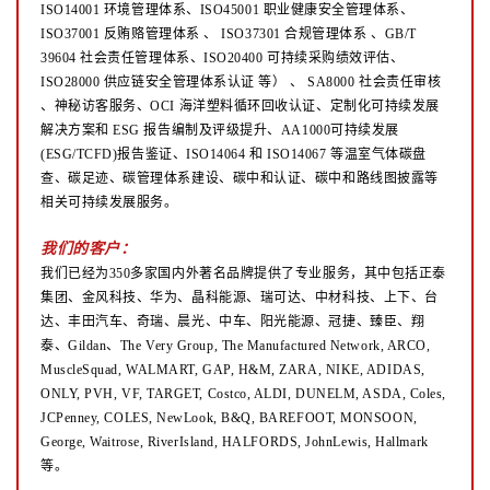
ISO14001 环境管理体系、ISO45001 职业健康安全管理体系、
ISO37001 反贿赂管理体系
、
ISO37301 合规管理体系 、GB/T
39604 社会责任管理体系、ISO20400 可持续采购绩效评估、
ISO28000 供应链安全管理体系认证
等）
、
SA8000 社会责任审核
、神秘访客服务、OCI 海洋塑料循环回收认证、定制化可持续发展
解决方案和 ESG 报告编制及评级提升、AA1000可持续发展
(ESG/TCFD)报告鉴证、ISO14064 和 ISO14067 等温室气体碳盘
查、碳足迹、碳管理体系建设、碳中和认证、碳中和路线图披露等
相关可持续发展服务。
我们的客户：
我们已经为350多家国内外著名品牌提供了专业服务，其中包括正泰
集团、金风科技、华为、晶科能源、瑞可达、中材科技、上下、台
达、丰田汽车、奇瑞、晨光、中车、阳光能源、冠捷、臻臣、翔
泰、Gildan、The Very Group, The Manufactured Network, ARCO,
MuscleSquad, WALMART, GAP, H&M, ZARA, NIKE, ADIDAS,
ONLY, PVH, VF, TARGET, Costco, ALDI, DUNELM, ASDA, Coles,
JCPenney, COLES, NewLook, B&Q, BAREFOOT, MONSOON,
George, Waitrose, RiverIsland, HALFORDS, JohnLewis, Hallmark
等。