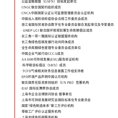
·公益金融联盟（GSFN）创始发起单位
·UNGC联合国契约组织成员
·CNCA中国国家认证认可监督管理委员会认证机构
·中国出入境检验检疫协会合规工作委员会成员
·浙江省国际贸易协会数字化专业委员会联合发起单位及专家委员
·
UNEP LCI 联合国环境规划署生命周期倡议成员
·长三角一带一路国际认证联盟服务机构
·长三角绿色低碳发展行动共同体成员
·全生命周期绿色管理专业委员会成员单位
·中国企业气候行动CCCA成员
·AA1000可持续发展(ESG)报告验证机构
·
科学碳目标倡议（SBTi）成员
·
TCFD气候相关财务信息披露工作组支持者
·EPD环境产品声明中国认可机构
·联合国责任投资原则组织（UN PRI）签署机构
·IIAF 国际反舞弊协会成员
·上海市企业法律顾问协会 理事单位
·上海市可持续发展研究会国际标准化专业委员会
·国家“绿色制造体系”第三方评价机构
·零碳工厂评价认证服务机构
·上海市绿色低碳服务机构