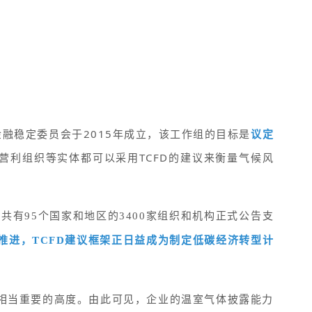
由G20辖下的金融稳定委员会于2015年成立，该工作组的目标是
议定
营利组织等实体都可以采用TCFD的建议来衡量气候风
共有95个国家和地区的3400家组织和机构正式公告支
推进，TCFD建议框架正日益成为制定低碳经济转型计
评估相当重要的高度。由此可见，企业的温室气体披露能力