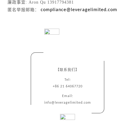
廉政事宜: Aron Qu 13917794381
匿名举报邮箱：
compliance@leveragelimited.com
【联系我们】
Tel:
+86 21 64067720
Email:
info@leveragelimited.com