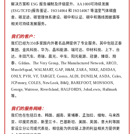
解决方案和 ESG 报告编制及评级提升、AA1000可持续发展
(ESG/TCFD)报告鉴证、ISO14064 和 ISO14067 等温室气体碳盘
查、碳足迹、碳管理体系建设、碳中和认证、碳中和路线图披露等
相关可持续发展服务。
我们的客户：
我们已经为350多家国内外著名品牌提供了专业服务，其中包括正泰
集团、金风科技、华为、晶科能源、瑞可达、中材科技、上下、台
达、丰田汽车、奇瑞、晨光、中车、阳光能源、冠捷、臻臣、翔
泰、Gildan、The Very Group, The Manufactured Network, ARCO,
MuscleSquad, WALMART, GAP, H&M, ZARA, NIKE, ADIDAS,
ONLY, PVH, VF, TARGET, Costco, ALDI, DUNELM, ASDA, Coles,
JCPenney, COLES, NewLook, B&Q, BAREFOOT, MONSOON,
George, Waitrose, RiverIsland, HALFORDS, JohnLewis, Hallmark
等。
我们的服务网络：
我们也在包括日本、韩国、越南、柬埔寨、孟加拉、缅甸、马来西
亚、印度尼西亚、斯里兰卡、巴基斯坦、美国、英国、意大利等国
家设立分公司或代表处，相信能为供应链上游的利益相关方提供更