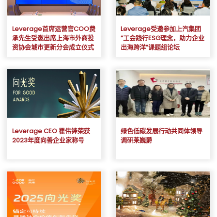
Leverage首席运营官COO费
Leverage受邀参加上汽集团
承先生受邀出席上海市外商投
“工会践行ESG理念，助力企业
资协会城市更新分会成立仪式
出海跨洋”课题组论坛
Leverage CEO 瞿伟锋荣获
绿色低碳发展行动共同体领导
2023年度向善企业家称号
调研莱巍爵