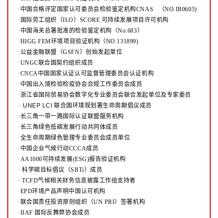
·中国合格评定国家认可委员会检验鉴定机构CNAS （NO.IB0605)
·国际劳工组织（ILO）SCORE 可持续发展项目许可机构
·中国海关总署批准的检验鉴定机构（No.683）
·HIGG FEM环境项目验证机构（NO.131899)
·公益金融联盟（GSFN）创始发起单位
·UNGC联合国契约组织成员
·CNCA中国国家认证认可监督管理委员会认证机构
·中国出入境检验检疫协会合规工作委员会成员
·浙江省国际贸易协会数字化专业委员会联合发起单位及专家委员
·
UNEP LCI 联合国环境规划署生命周期倡议成员
·长三角一带一路国际认证联盟服务机构
·长三角绿色低碳发展行动共同体成员
·全生命周期绿色管理专业委员会成员单位
·中国企业气候行动CCCA成员
·AA1000可持续发展(ESG)报告验证机构
·
科学碳目标倡议（SBTi）成员
·
TCFD气候相关财务信息披露工作组支持者
·EPD环境产品声明中国认可机构
·联合国责任投资原则组织（UN PRI）签署机构
·IIAF 国际反舞弊协会成员