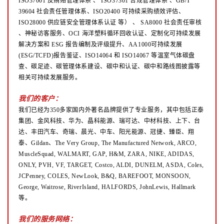
ISO37001 反贿赂管理体系
、
ISO37301 合规管理体系 、GB/T
39604 社会责任管理体系、ISO20400 可持续采购绩效评估、
ISO28000 供应链安全管理体系认证
等）
、
SA8000 社会责任审核
、神秘访客服务、OCI 海洋塑料循环回收认证、定制化可持续发展
解决方案和 ESG 报告编制及评级提升、AA1000可持续发展
(ESG/TCFD)报告鉴证、ISO14064 和 ISO14067 等温室气体碳盘
查、碳足迹、碳管理体系建设、碳中和认证、碳中和路线图披露等
相关可持续发展服务。
我们的客户：
我们已经为350多家国内外著名品牌提供了专业服务，其中包括正泰
集团、金风科技、华为、晶科能源、瑞可达、中材科技、上下、台
达、丰田汽车、奇瑞、晨光、中车、阳光能源、冠捷、臻臣、翔
泰、Gildan、The Very Group, The Manufactured Network, ARCO,
MuscleSquad, WALMART, GAP, H&M, ZARA, NIKE, ADIDAS,
ONLY, PVH, VF, TARGET, Costco, ALDI, DUNELM, ASDA, Coles,
JCPenney, COLES, NewLook, B&Q, BAREFOOT, MONSOON,
George, Waitrose, RiverIsland, HALFORDS, JohnLewis, Hallmark
等。
我们的服务网络：