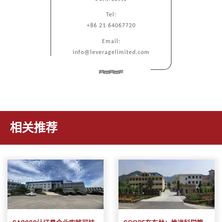
Tel:
+86 21 64067720
Email:
info@leveragelimited.com
相关推荐