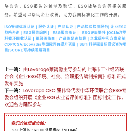
略咨询、ESG报告的编制及验证、ESG战略咨询等相关服
务。希望可以帮助企业改善，助力我国标准化工作的开展。
ISO管理体系认证 | 服务认证 | 产品认证 | 产品检验检测服务| 企业ESG
战略咨询 | ESG报告编制 | ESG报告鉴证 | ESG评级提升 |OCI海洋塑
料循环回收认证 | 组织碳核查 | 产品碳足迹核算 | 企业碳中和方案定制|
CDP/CSA/Ecovadis等国际评价提升项目 | SBTi科学碳目标倡议咨询项
目|SCORE可持续发展项目
上一篇：
由Leverage莱巍爵主导参与的上海市工业经济联
合会《企业ESG环境、社会、治理报告编制指南》标准正式
发布实施
下一篇：
Leverage CEO 瞿伟锋代表中华环保联合会ESG专
委会组织开展《企业ESG从业者评价标准》团标制定工作，
欢迎各方踊跃参与
我们的资质或实践：
·SAI 批准的 SA8000 认证机构（NO.046）