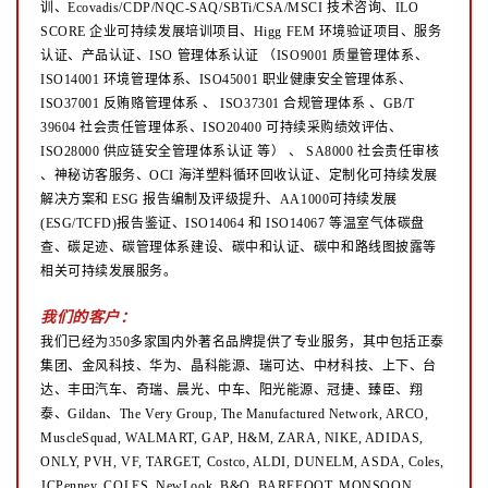
训、Ecovadis/CDP/NQC-SAQ/SBTi/CSA/MSCI 技术咨询、ILO
SCORE 企业可持续发展培训项目、Higg FEM 环境验证项目、服务
认证、产品认证、ISO 管理体系认证
（ISO9001 质量管理体系、
ISO14001 环境管理体系、ISO45001 职业健康安全管理体系、
ISO37001 反贿赂管理体系
、
ISO37301 合规管理体系 、GB/T
39604 社会责任管理体系、ISO20400 可持续采购绩效评估、
ISO28000 供应链安全管理体系认证
等）
、
SA8000 社会责任审核
、神秘访客服务、OCI 海洋塑料循环回收认证、定制化可持续发展
解决方案和 ESG 报告编制及评级提升、AA1000可持续发展
(ESG/TCFD)报告鉴证、ISO14064 和 ISO14067 等温室气体碳盘
查、碳足迹、碳管理体系建设、碳中和认证、碳中和路线图披露等
相关可持续发展服务。
我们的客户：
我们已经为350多家国内外著名品牌提供了专业服务，其中包括正泰
集团、金风科技、华为、晶科能源、瑞可达、中材科技、上下、台
达、丰田汽车、奇瑞、晨光、中车、阳光能源、冠捷、臻臣、翔
泰、Gildan、The Very Group, The Manufactured Network, ARCO,
MuscleSquad, WALMART, GAP, H&M, ZARA, NIKE, ADIDAS,
ONLY, PVH, VF, TARGET, Costco, ALDI, DUNELM, ASDA, Coles,
JCPenney, COLES, NewLook, B&Q, BAREFOOT, MONSOON,