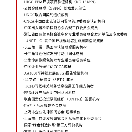
·HIGG FEM环境项目验证机构（NO.131899)
·公益金融联盟（GSFN）创始发起单位
·UNGC联合国契约组织成员
·CNCA中国国家认证认可监督管理委员会认证机构
·中国出入境检验检疫协会合规工作委员会成员
·浙江省国际贸易协会数字化专业委员会联合发起单位及专家委员
·
UNEP LCI 联合国环境规划署生命周期倡议成员
·长三角一带一路国际认证联盟服务机构
·长三角绿色低碳发展行动共同体成员
·全生命周期绿色管理专业委员会成员单位
·中国企业气候行动CCCA成员
·AA1000可持续发展(ESG)报告验证机构
·
科学碳目标倡议（SBTi）成员
·
TCFD气候相关财务信息披露工作组支持者
·EPD环境产品声明中国认可机构
·联合国责任投资原则组织（UN PRI）签署机构
·IIAF 国际反舞弊协会成员
·上海市企业法律顾问协会 理事单位
·上海市可持续发展研究会国际标准化专业委员会
·国家“绿色制造体系”第三方评价机构
·零碳工厂评价认证服务机构