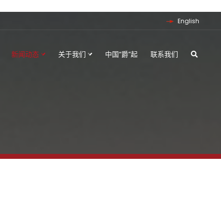
English
新闻动态
关于我们
中国“爵”起
联系我们