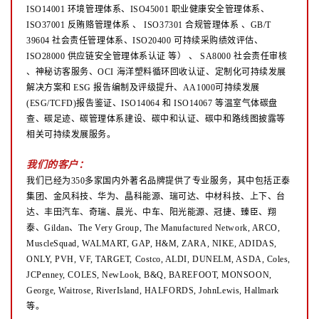
ISO14001 环境管理体系、ISO45001 职业健康安全管理体系、
ISO37001 反贿赂管理体系
、
ISO37301 合规管理体系 、GB/T
39604 社会责任管理体系、ISO20400 可持续采购绩效评估、
ISO28000 供应链安全管理体系认证
等）
、
SA8000 社会责任审核
、神秘访客服务、OCI 海洋塑料循环回收认证、定制化可持续发展
解决方案和 ESG 报告编制及评级提升、AA1000可持续发展
(ESG/TCFD)报告鉴证、ISO14064 和 ISO14067 等温室气体碳盘
查、碳足迹、碳管理体系建设、碳中和认证、碳中和路线图披露等
相关可持续发展服务。
我们的客户：
我们已经为350多家国内外著名品牌提供了专业服务，其中包括正泰
集团、金风科技、华为、晶科能源、瑞可达、中材科技、上下、台
达、丰田汽车、奇瑞、晨光、中车、阳光能源、冠捷、臻臣、翔
泰、Gildan、The Very Group, The Manufactured Network, ARCO,
MuscleSquad, WALMART, GAP, H&M, ZARA, NIKE, ADIDAS,
ONLY, PVH, VF, TARGET, Costco, ALDI, DUNELM, ASDA, Coles,
JCPenney, COLES, NewLook, B&Q, BAREFOOT, MONSOON,
George, Waitrose, RiverIsland, HALFORDS, JohnLewis, Hallmark
等。