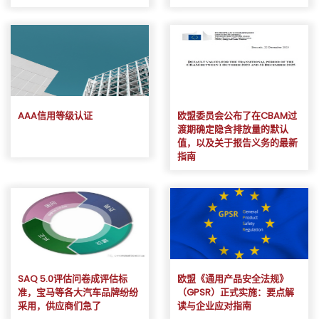
AAA信用等级认证
欧盟委员会公布了在CBAM过
渡期确定隐含排放量的默认
值，以及关于报告义务的最新
指南
SAQ 5.0评估问卷成评估标
欧盟《通用产品安全法规》
准，宝马等各大汽车品牌纷纷
（GPSR）正式实施：要点解
采用，供应商们急了
读与企业应对指南