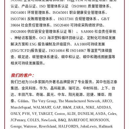
认证、产品认证、ISO 管理体系认证
（ISO9001 质量管理体系、
ISO14001 环境管理体系、ISO45001 职业健康安全管理体系、
ISO37001 反贿赂管理体系
、
ISO37301 合规管理体系 、GB/T
39604 社会责任管理体系、ISO20400 可持续采购绩效评估、
ISO28000 供应链安全管理体系认证
等）
、
SA8000 社会责任审核
、神秘访客服务、OCI 海洋塑料循环回收认证、定制化可持续发展
解决方案和 ESG 报告编制及评级提升、AA1000可持续发展
(ESG/TCFD)报告鉴证、ISO14064 和 ISO14067 等温室气体碳盘
查、碳足迹、碳管理体系建设、碳中和认证、碳中和路线图披露等
相关可持续发展服务。
我们的客户：
我们已经为350多家国内外著名品牌提供了专业服务，其中包括正泰
集团、金风科技、华为、晶科能源、瑞可达、中材科技、上下、台
达、丰田汽车、奇瑞、晨光、中车、阳光能源、冠捷、臻臣、翔
泰、Gildan、The Very Group, The Manufactured Network, ARCO,
MuscleSquad, WALMART, GAP, H&M, ZARA, NIKE, ADIDAS,
ONLY, PVH, VF, TARGET, Costco, ALDI, DUNELM, ASDA, Coles,
JCPenney, COLES, NewLook, B&Q, BAREFOOT, MONSOON,
George, Waitrose, RiverIsland, HALFORDS, JohnLewis, Hallmark