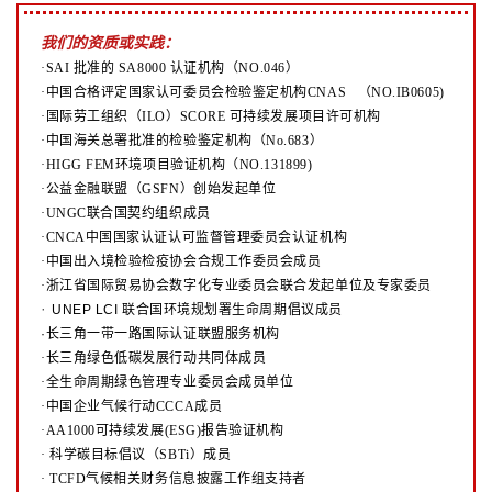
我们的资质或实践：
·SAI 批准的 SA8000 认证机构（NO.046）
·中国合格评定国家认可委员会检验鉴定机构CNAS （NO.IB0605)
·国际劳工组织（ILO）SCORE 可持续发展项目许可机构
·中国海关总署批准的检验鉴定机构（No.683）
·HIGG FEM环境项目验证机构（NO.131899)
·公益金融联盟（GSFN）创始发起单位
·UNGC联合国契约组织成员
·CNCA中国国家认证认可监督管理委员会认证机构
·中国出入境检验检疫协会合规工作委员会成员
·浙江省国际贸易协会数字化专业委员会联合发起单位及专家委员
·
UNEP LCI 联合国环境规划署生命周期倡议成员
·长三角一带一路国际认证联盟服务机构
·长三角绿色低碳发展行动共同体成员
·全生命周期绿色管理专业委员会成员单位
·中国企业气候行动CCCA成员
·AA1000可持续发展(ESG)报告验证机构
·
科学碳目标倡议（SBTi）成员
·
TCFD气候相关财务信息披露工作组支持者