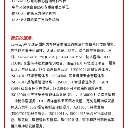
·EcoVadis 认可的核心咨询合作伙伴
·中华环保联合会ESG专委会委员单位
·IFRS认可的第三方服务机构
·IAASB认可的第三方服务机构
我们的服务：
Leverage在全球范围内为客户提供站式的解决方案和系列增值服务，
包括但不限于如审核、认证、验证、验货、绿色供应链管理、培
训、Ecovadis/CDP/NQC-SAQ/SBTi/CSA/MSCI 技术咨询、ILO
SCORE 企业可持续发展培训项目、Higg FEM 环境验证项目、服务
认证、产品认证、ISO 管理体系认证
（ISO9001 质量管理体系、
ISO14001 环境管理体系、ISO45001 职业健康安全管理体系、
ISO37001 反贿赂管理体系
、
ISO37301 合规管理体系 、GB/T
39604 社会责任管理体系、ISO20400 可持续采购绩效评估、
ISO28000 供应链安全管理体系认证
等）
、
SA8000 社会责任审核
、神秘访客服务、OCI 海洋塑料循环回收认证、定制化可持续发展
解决方案和 ESG 报告编制及评级提升、AA1000可持续发展
(ESG/TCFD)报告鉴证、ISO14064 和 ISO14067 等温室气体碳盘
查、碳足迹、碳管理体系建设、碳中和认证、碳中和路线图披露等
相关可持续发展服务。