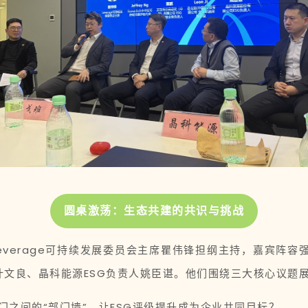
圆桌激荡：生态共建的共识与挑战
erage可持续发展委员会主席瞿伟锋担纲主持，嘉宾阵容强大
总监计文良、晶科能源ESG负责人姚臣谌。他们围绕三大核心议题
之间的“部门墙”，让ESG评级提升成为企业共同目标？