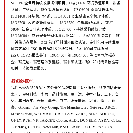
SCORE 企业可持续发展培训项目、Higg FEM 环境验证项目、服务
认证、产品认证、ISO 管理体系认证
（ISO9001 质量管理体系、
ISO14001 环境管理体系、ISO45001 职业健康安全管理体系、
ISO37001 反贿赂管理体系
、
ISO37301 合规管理体系 、GB/T
39604 社会责任管理体系、ISO20400 可持续采购绩效评估、
ISO28000 供应链安全管理体系认证
等）
、
SA8000 社会责任审核
、神秘访客服务、OCI 海洋塑料循环回收认证、定制化可持续发展
解决方案和 ESG 报告编制及评级提升、AA1000可持续发展
(ESG/TCFD)报告鉴证、ISO14064 和 ISO14067 等温室气体碳盘
查、碳足迹、碳管理体系建设、碳中和认证、碳中和路线图披露等
相关可持续发展服务。
我们的客户：
我们已经为350多家国内外著名品牌提供了专业服务，其中包括正泰
集团、金风科技、华为、晶科能源、瑞可达、中材科技、上下、台
达、丰田汽车、奇瑞、晨光、中车、阳光能源、冠捷、臻臣、翔
泰、Gildan、The Very Group, The Manufactured Network, ARCO,
MuscleSquad, WALMART, GAP, H&M, ZARA, NIKE, ADIDAS,
ONLY, PVH, VF, TARGET, Costco, ALDI, DUNELM, ASDA, Coles,
JCPenney, COLES, NewLook, B&Q, BAREFOOT, MONSOON,