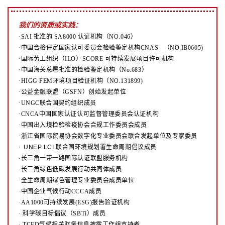
我们的资质或实践：
·SAI 批准的 SA8000 认证机构（NO.046）
·中国合格评定国家认可委员会检验鉴定机构CNAS （NO.IB0605)
·国际劳工组织（ILO）SCORE 可持续发展项目许可机构
·中国海关总署批准的检验鉴定机构（No.683）
·HIGG FEM环境项目验证机构（NO.131899)
·公益金融联盟（GSFN）创始发起单位
·UNGC联合国契约组织成员
·CNCA中国国家认证认可监督管理委员会认证机构
·中国出入境检验检疫协会合规工作委员会成员
·浙江省国际贸易协会数字化专业委员会联合发起单位及专家委员
·
UNEP LCI 联合国环境规划署生命周期倡议成员
·长三角一带一路国际认证联盟服务机构
·长三角绿色低碳发展行动共同体成员
·全生命周期绿色管理专业委员会成员单位
·中国企业气候行动CCCA成员
·AA1000可持续发展(ESG)报告验证机构
·
科学碳目标倡议（SBTi）成员
·
TCFD气候相关财务信息披露工作组支持者