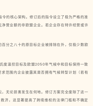
该指令的核心架构。修订后的指令设立了极为严格的准
元净营业额的非欧盟企业。若企业存在特许经营或许
约百分之八十的原目标企业被排除在外，仅极少数欧
氏度温控目标及欧盟2050年气候中和目标保持一致
要求范围内企业披露其是否拥有气候转型计划（若有
讼，无论损害发生在何地。修订方案完全废除了这一
求救济，这显著提高了跨境维权的法律门槛和不确定