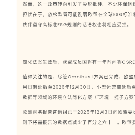
然而，这一政策转向引发了尖锐批评。不少环保组
担忧在于，放松监管可能削弱欧盟在全球ESG标准
伙伴遵守高标准ESG规则的话语权也将相应受损。
简化法案生效后，欧盟成员国将有一年时间将CSRD
值得关注的是，尽管Omnibus I方案已完成，
用日期延后至2026年12月30日，小型运营商延后
数据等领域的环境立法简化方案（"环境一揽子方案
欧洲财务报告咨询组已于2025年12月3日向欧
则下将需报告的数据点减少了百分之六十一。欧盟委