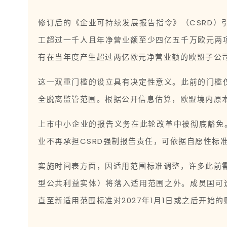
修订后的《企业可持续发展报告指令》（CSRD
工超过一千人且年净营业额至少四亿五千万欧元两
有在当年度产生超过两亿欧元净营业额的欧盟子公
这一双重门槛的设立具有决定性意义。此前的门槛
全脱离监管范围。根据公开信息估算，欧盟境内原本
上市中小企业的报告义务在此轮改革中被彻底豁免
业不再承担CSRD强制报告责任，可依据自愿性
实施时间表方面，因适用范围标准调整，许多此前需
型公共利益实体）将落入适用范围之外。成员国可选择
直至新适用范围标准对2027年1月1日或之后开始