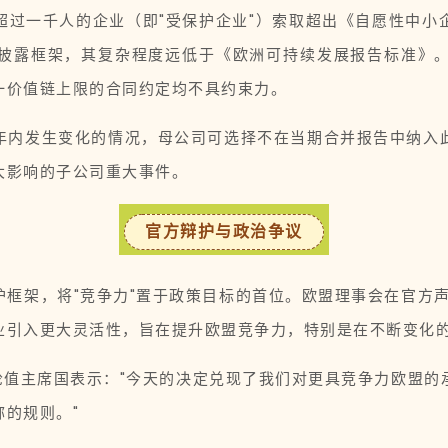
超过一千人的企业（即"受保护企业"）索取超出《自愿性中小
披露框架，其复杂程度远低于《欧洲可持续发展报告标准》
一价值链上限的合同约定均不具约束力。
年内发生变化的情况，母公司可选择不在当期合并报告中纳入
大影响的子公司重大事件。
官方辩护与政治争议
框架，将"竞争力"置于政策目标的首位。欧盟理事会在官方
业引入更大灵活性，旨在提升欧盟竞争力，特别是在不断变化的
na代表轮值主席国表示："今天的决定兑现了我们对更具竞争力欧
的规则。"