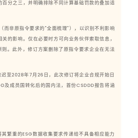
的百分之三，并明确排除不同计算基础罚款的叠加适
（而非原指令要求的"全面梳理"），以识别不利影响
相关的影响。仅在必要时方可向业务伙伴索取信息，
原则。此外，修订方案删除了原指令要求企业在无法
推迟至2028年7月26日，此次修订将企业合规开始日
DDD及成员国转化后的国内法，首份CSDDD报告将涵
将其繁重的ESG数据收集要求传递给不具备相应能力