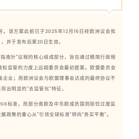
号。该方案此前已于2025年12月16日经欧洲议会批
，并于发布后第20日生效。
力指南针"议程的核心组成部分，旨在通过精简行政程
放松监管的力度上远超委员会最初提案。欧盟委员会
覆盖企业；而欧洲议会与欧盟理事会达成的最终协议不
现出明显的"去监管化"特征。
SG标准，而部分南欧及中东欧成员国则担忧过度监
政策的重心从"引领全球标准"转向"务实平衡"。