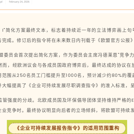
bus I"简化方案最终文本，标志着持续近一年的立法博弈画上句
告完成。修订后的指令将在未来数日内刊载于《欧盟官方公报》
时欧盟委员会首次提出简化方案，作为委员会主席冯德莱恩"竞争
然而，经欧洲议会与各成员国政府博弈后，最终达成的协议在
范围从250名员工门槛提升至1000名，预计减少约80%的
大幅提高了《企业可持续发展尽职调查指令》的准入标准，呈
监管强度的分歧。北欧成员国及环保倡导团体坚持维持严格的E
业竞争时。最终协议明显向后者的立场倾斜，将欧盟可持续发展
《企业可持续发展报告指令》的适用范围重构