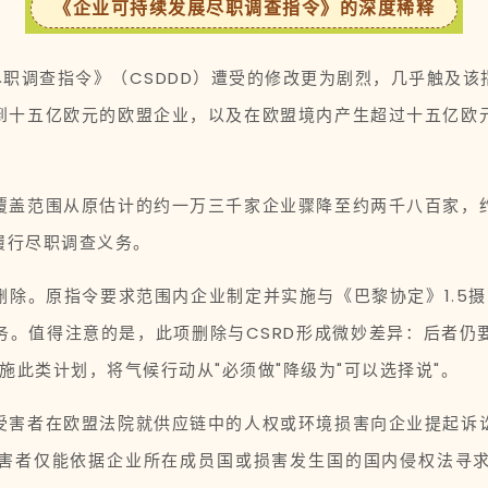
《企业可持续发展尽职调查指令》的深度稀释
尽职调查指令》（CSDDD）遭受的修改更为剧烈，几乎触及
到十五亿欧元的欧盟企业，以及在欧盟境内产生超过十五亿欧
覆盖范围从原估计的约一万三千家企业骤降至约两千八百家，
履行尽职调查义务。
除。原指令要求范围内企业制定并实施与《巴黎协定》1.5摄
务。值得注意的是，此项删除与CSRD形成微妙差异：后者仍
施此类计划，将气候行动从"必须做"降级为"可以选择说"。
受害者在欧盟法院就供应链中的人权或环境损害向企业提起诉
害者仅能依据企业所在成员国或损害发生国的国内侵权法寻