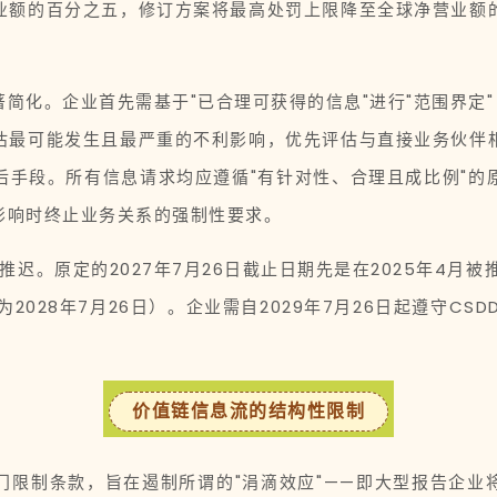
业额的百分之五，修订方案将最高处罚上限降至全球净营业额
简化。企业首先需基于"已合理可获得的信息"进行"范围界定"
估最可能发生且最严重的不利影响，优先评估与直接业务伙伴
后手段。所有信息请求均应遵循"有针对性、合理且成比例"的
影响时终止业务关系的强制性要求。
迟。原定的2027年7月26日截止日期先是在2025年4月被
为2028年7月26日）。企业需自2029年7月26日起遵守CS
价值链信息流的结构性限制
限制条款，旨在遏制所谓的"涓滴效应"——即大型报告企业